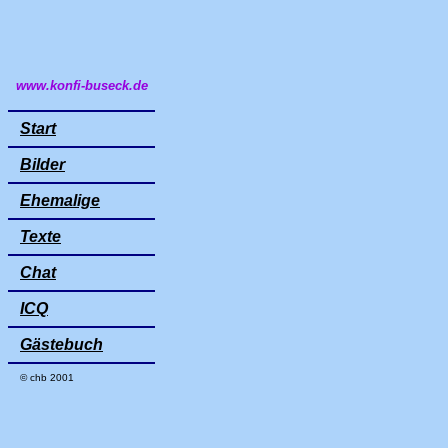
www.konfi-buseck.de
Start
Bilder
Ehemalige
Texte
Chat
ICQ
Gästebuch
© chb 2001